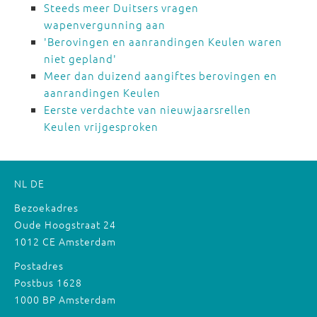
Steeds meer Duitsers vragen
wapenvergunning aan
'Berovingen en aanrandingen Keulen waren
niet gepland'
Meer dan duizend aangiftes berovingen en
aanrandingen Keulen
Eerste verdachte van nieuwjaarsrellen
Keulen vrijgesproken
NL
DE
Bezoekadres
Oude Hoogstraat 24
1012 CE Amsterdam
Postadres
Postbus 1628
1000 BP Amsterdam