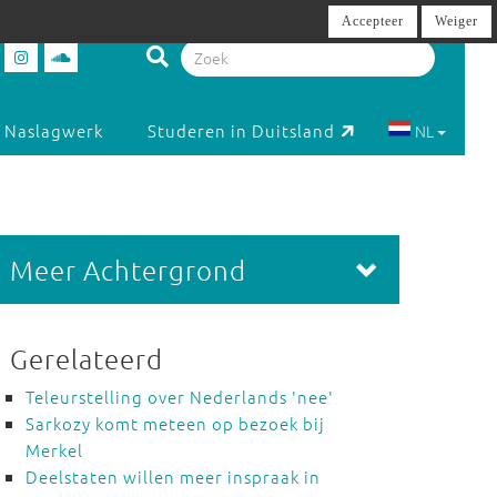
Accepteer
Weiger
Naslagwerk
Studeren in Duitsland
NL
Meer Achtergrond
Gerelateerd
Teleurstelling over Nederlands 'nee'
Sarkozy komt meteen op bezoek bij
Merkel
Deelstaten willen meer inspraak in