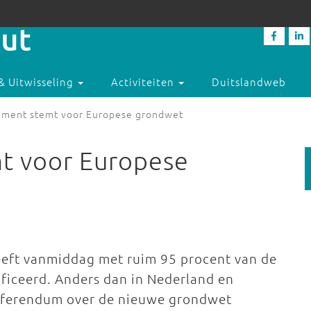
& Uitwisseling
Activiteiten
Duitslandweb
lement stemt voor Europese grondwet
mt voor Europese
eeft vanmiddag met ruim 95 procent van de
iceerd. Anders dan in Nederland en
 referendum over de nieuwe grondwet