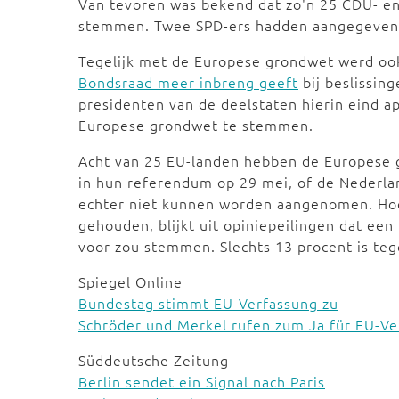
Van tevoren was bekend dat zo'n 25 CDU- e
stemmen. Twee SPD-ers hadden aangegeven 
Tegelijk met de Europese grondwet werd o
Bondsraad meer inbreng geeft
bij beslissin
presidenten van de deelstaten hierin eind a
Europese grondwet te stemmen.
Acht van 25 EU-landen hebben de Europese g
in hun referendum op 29 mei, of de Nederla
echter niet kunnen worden aangenomen. Hoe
gehouden, blijkt uit opiniepeilingen dat een
voor zou stemmen. Slechts 13 procent is teg
Spiegel Online
Bundestag stimmt EU-Verfassung zu
Schröder und Merkel rufen zum Ja für EU-Ve
Süddeutsche Zeitung
Berlin sendet ein Signal nach Paris