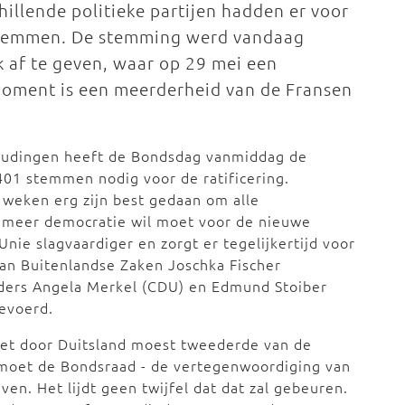
hillende politieke partijen hadden er voor
 stemmen. De stemming werd vandaag
 af te geven, waar op 29 mei een
oment is een meerderheid van de Fransen
oudingen heeft de Bondsdag vanmiddag de
01 stemmen nodig voor de ratificering.
 weken erg zijn best gedaan om alle
ie meer democratie wil moet voor de nieuwe
e slagvaardiger en zorgt er tegelijkertijd voor
 van Buitenlandse Zaken Joschka Fischer
eiders Angela Merkel (CDU) en Edmund Stoiber
gevoerd.
wet door Duitsland moest tweederde van de
moet de Bondsraad - de vertegenwoordiging van
en. Het lijdt geen twijfel dat dat zal gebeuren.