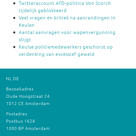
Twitteraccount AfD-politica Von Storch
tijdelijk geblokkeerd
Veel vragen en kritiek na aanrandingen in
Keulen
Aantal aanvragen voor wapenvergunning
stijgt
Keulse politiemedewerkers geschorst op
verdenking van excessief geweld
NL
DE
Bezoekadres
Oude Hoogstraat 24
1012 CE Amsterdam
Postadres
Postbus 1628
1000 BP Amsterdam