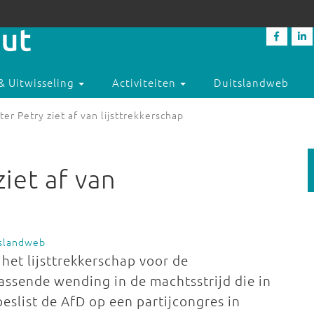
& Uitwisseling
Activiteiten
Duitslandweb
ter Petry ziet af van lijsttrekkerschap
ziet af van
tslandweb
 het lijsttrekkerschap voor de
assende wending in de machtsstrijd die in
eslist de AfD op een partijcongres in