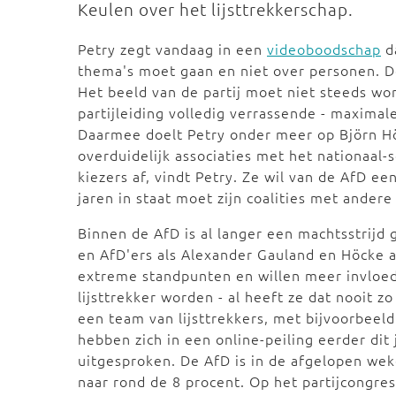
Keulen over het lijsttrekkerschap.
Petry zegt vandaag in een
videoboodschap
da
thema's moet gaan en niet over personen. De
Het beeld van de partij moet niet steeds wo
partijleiding volledig verrassende - maximal
Daarmee doelt Petry onder meer op Björn Hö
overduidelijk associaties met het nationaal-
kiezers af, vindt Petry. Ze wil van de AfD e
jaren in staat moet zijn coalities met andere
Binnen de AfD is al langer een machtsstrijd
en AfD'ers als Alexander Gauland en Höcke 
extreme standpunten en willen meer invloed i
lijsttrekker worden - al heeft ze dat nooit 
een team van lijsttrekkers, met bijvoorbeel
hebben zich in een online-peiling eerder dit
uitgesproken. De AfD is in de afgelopen wek
naar rond de 8 procent. Op het partijcongr