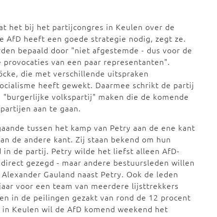
t het bij het partijcongres in Keulen over de
 AfD heeft een goede strategie nodig, zegt ze.
rden bepaald door "niet afgestemde - dus voor de
e provocaties van een paar representanten".
cke, die met verschillende uitspraken
socialisme heeft gewekt. Daarmee schrikt de partij
en "burgerlijke volkspartij" maken die de komende
 partijen aan te gaan.
 gaande tussen het kamp van Petry aan de ene kant
aan de andere kant. Zij staan bekend om hun
n de partij. Petry wilde het liefst alleen AfD-
zo direct gezegd - maar andere bestuursleden willen
d Alexander Gauland naast Petry. Ook de leden
 jaar voor een team van meerdere lijsttrekkers
en in de peilingen gezakt van rond de 12 procent
es in Keulen wil de AfD komend weekend het