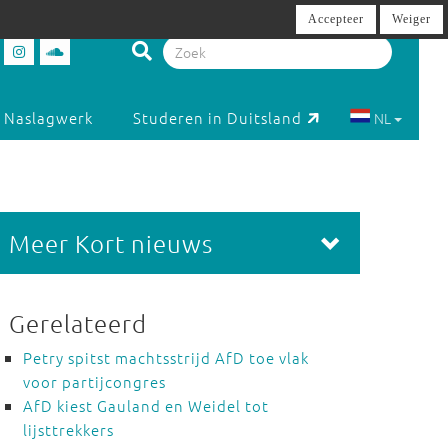
Accepteer
Weiger
Naslagwerk
Studeren in Duitsland
NL
Meer Kort nieuws
Gerelateerd
Petry spitst machtsstrijd AfD toe vlak
voor partijcongres
AfD kiest Gauland en Weidel tot
lijsttrekkers