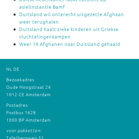
asielinstantie Bamf
Duitsland wil onterecht uitgezette Afghaan
weer terughalen
Duitsland haalt zieke kinderen uit Griekse
vluchtelingenkampen
Weer 14 Afghanen naar Duitsland gehaald
NL
DE
Bezoekadres
Oude Hoogstraat 24
1012 CE Amsterdam
Postadres
Postbus 1628
1000 BP Amsterdam
voor pakketten:
Tafelbergweg 51