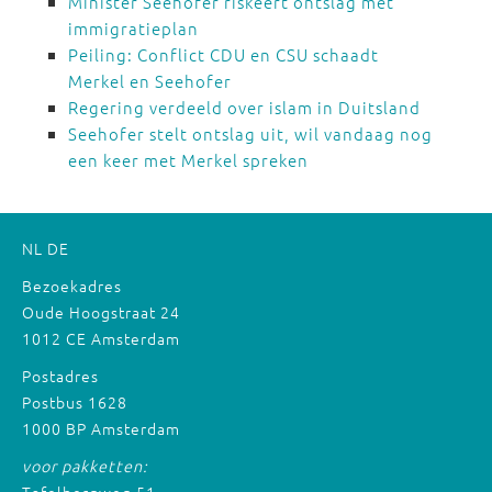
Minister Seehofer riskeert ontslag met
immigratieplan
Peiling: Conflict CDU en CSU schaadt
Merkel en Seehofer
Regering verdeeld over islam in Duitsland
Seehofer stelt ontslag uit, wil vandaag nog
een keer met Merkel spreken
NL
DE
Bezoekadres
Oude Hoogstraat 24
1012 CE Amsterdam
Postadres
Postbus 1628
1000 BP Amsterdam
voor pakketten: