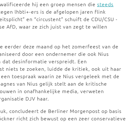
walificeerde hij een groep mensen die
steeds
egen lhbti+-ers is de afgelopen jaren flink
eitsplicht” en “circustent” schuift de CDU/CSU -
se AfD, waar ze zich juist van zegt te willen
e eerder deze maand op het zomerfeest van de
aniseerd door een ondernemer die ook Nius
m dat desinformatie verspreidt. Een
 niets te zoeken, luidde de kritiek, ook uit haar
ze een toespraak waarin ze Nius vergeleek met de
agnes van Nius gelijk stelt aan de kritische
trouwen in onafhankelijke media, verweten
rganisatie DJV haar.
luk, concludeert de Berliner Morgenpost op basis
ckner richt zich bewust op een zeer conservatieve