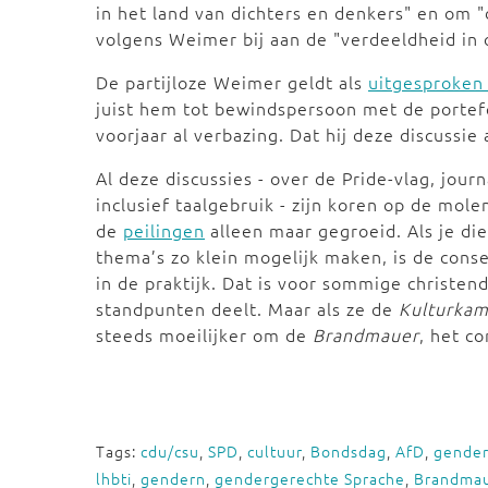
in het land van dichters en denkers" en om 
volgens Weimer bij aan de "verdeeldheid in
De partijloze Weimer geldt als
uitgesproken 
juist hem tot bewindspersoon met de portef
voorjaar al verbazing. Dat hij deze discussie
Al deze discussies - over de Pride-vlag, jou
inclusief taalgebruik - zijn koren op de mole
de
peilingen
alleen maar gegroeid. Als je die
thema’s zo klein mogelijk maken, is de conse
in de praktijk. Dat is voor sommige christen
standpunten deelt. Maar als ze de
Kulturkam
steeds moeilijker om de
Brandmauer
, het c
Tags:
cdu/csu
,
SPD
,
cultuur
,
Bondsdag
,
AfD
,
gender
lhbti
,
gendern
,
gendergerechte Sprache
,
Brandma