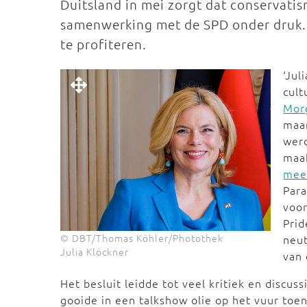
Duitsland in mei zorgt dat conservatis
samenwerking met de SPD onder druk. D
te profiteren.
‘Jul
cult
Mor
maar
werd
maa
meer
Para
voor
Prid
© DBT/Thomas Köhler/Photothek
neut
Julia Klöckner
van
Het besluit leidde tot veel kritiek en discu
gooide in een talkshow olie op het vuur toen