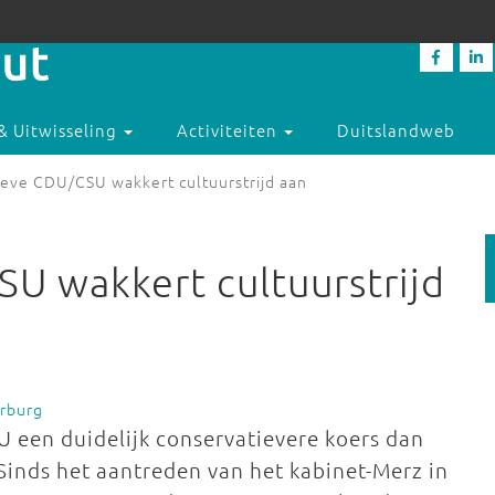
& Uitwisseling
Activiteiten
Duitslandweb
eve CDU/CSU wakkert cultuurstrijd aan
U wakkert cultuurstrijd
erburg
 een duidelijk conservatievere koers dan
Sinds het aantreden van het kabinet-Merz in