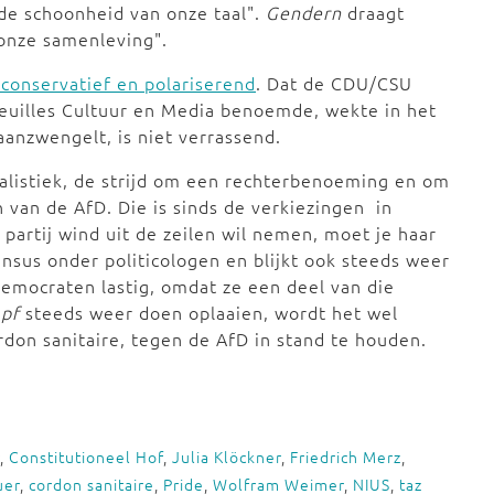
"de schoonheid van onze taal".
Gendern
draagt
 onze samenleving".
conservatief en polariserend
. Dat de CDU/CSU
euilles Cultuur en Media benoemde, wekte in het
 aanzwengelt, is niet verrassend.
rnalistiek, de strijd om een rechterbenoeming en om
n van de AfD. Die is sinds de verkiezingen in
 partij wind uit de zeilen wil nemen, moet je haar
nsus onder politicologen en blijkt ook steeds weer
democraten lastig, omdat ze een deel van die
pf
steeds weer doen oplaaien, wordt het wel
ordon sanitaire, tegen de AfD in stand te houden.
,
Constitutioneel Hof
,
Julia Klöckner
,
Friedrich Merz
,
uer
,
cordon sanitaire
,
Pride
,
Wolfram Weimer
,
NIUS
,
taz