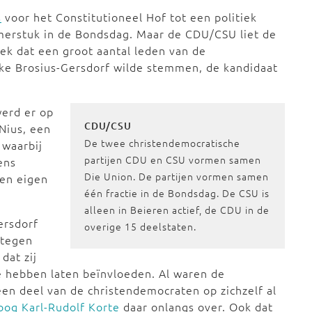
s
voor het Constitutioneel Hof tot een politiek
merstuk in de Bondsdag. Maar de CDU/CSU liet de
ek dat een groot aantal leden van de
uke Brosius-Gersdorf wilde stemmen, de kandidaat
erd er op
CDU/CSU
Nius, een
De twee christendemocratische
 waarbij
partijen CDU en CSU vormen samen
ens
Die Union. De partijen vormen samen
en eigen
één fractie in de Bondsdag. De CSU is
alleen in Beieren actief, de CDU in de
ersdorf
overige 15 deelstaten.
 tegen
dat zij
 hebben laten beïnvloeden. Al waren de
en deel van de christendemocraten op zichzelf al
loog Karl-Rudolf Korte
daar onlangs over. Ook dat