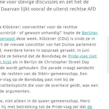
me voor stevige discussies en zet het de
aarvan lijkt vooral de uiterst rechtse AfD
ia Klöckner: voorvechter voor de rechtse
uurstrijd - of gewoon onhandig?’ kopte de
Berliner
genpost
deze week. Klöckner (CDU) is sinds ze in
t de nieuwe voorzitter van het Duitse parlement
, meerdere keren in opspraak geraakt. In juni
kte ze bekend dat de Bondsdag de
Pride-vlag niet
 hijst
als in Berlijn de Christopher Street Day
de wordt gehouden. Die parade vraagt aandacht
 de rechten van de lhbti+-gemeenschap. Een
e-vlag op de Bondsdag past niet bij de
raliteitsplicht die voor de overheid geldt, was een
 de argumenten.
ssie, niet alleen in de queer-gemeenschap. Merz
 hij met betrekking tot de Pride-vlag zei dat
de