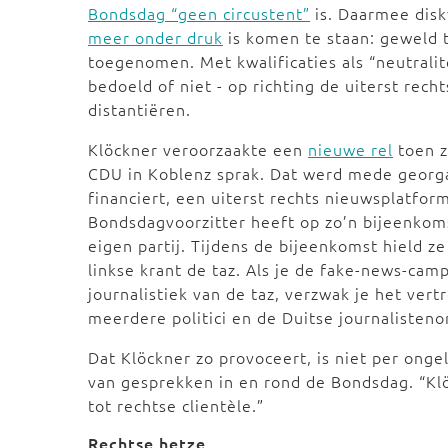
Bondsdag “geen circustent”
is. Daarmee disk
meer onder druk
is komen te staan: geweld t
toegenomen. Met kwalificaties als “neutralit
bedoeld of niet - op richting de uiterst recht
distantiëren.
Klöckner veroorzaakte een
nieuwe rel
toen z
CDU in Koblenz sprak. Dat werd mede georg
financiert, een uiterst rechts nieuwsplatfor
Bondsdagvoorzitter heeft op zo’n bijeenkomst
eigen partij. Tijdens de bijeenkomst hield 
linkse krant de taz. Als je de fake-news-camp
journalistiek van de taz, verzwak je het ver
meerdere politici en de Duitse journalisteno
Dat Klöckner zo provoceert, is niet per onge
van gesprekken in en rond de Bondsdag. “Klö
tot rechtse clientèle.”
Rechtse hetze