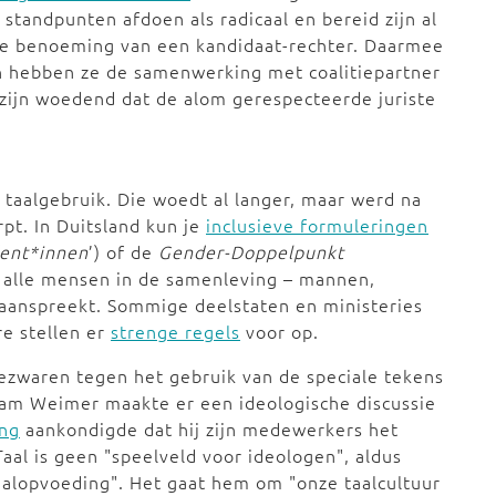
tandpunten afdoen als radicaal en bereid zijn al
 de benoeming van een kandidaat-rechter. Daarmee
en hebben ze de samenwerking met coalitiepartner
 zijn woedend dat de alom gerespecteerde juriste
f taalgebruik. Die woedt al langer, maar werd na
pt. In Duitsland kun je
inclusieve formuleringen
ent*innen
’) of de
Gender-Doppelpunkt
ee alle mensen in de samenleving – mannen,
 aanspreekt. Sommige deelstaten en ministeries
re stellen er
strenge regels
voor op.
ezwaren tegen het gebruik van de speciale tekens
fram Weimer maakte er een ideologische discussie
ung
aankondigde dat hij zijn medewerkers het
Taal is geen "speelveld voor ideologen", aldus
aalopvoeding". Het gaat hem om "onze taalcultuur