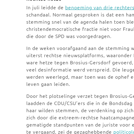
In juli leidde de
benoeming van drie rechter
schandaal. Normaal gesproken is dat een ha
stemming snel van de agenda halen toen ble
christendemocratische fractie niet voor Fra
die door de SPD was voorgedragen.
In de weken voorafgaand aan de stemming w
uiterst rechtse nieuwsplatforms, waaronder 
ware hetze tegen Brosius-Gersdorf gevoerd,
veel desinformatie werd verspreid. Die leug
werden weerlegd, maar toen was de ophef e
leven gaan leiden.
Door het plotselinge verzet tegen Brosius-G
laadden de CDU/CSU’ers die in de Bondsdag
haar wilden stemmen, de verdenking op zich 
zich door die extreem-rechtse haatcampagne
gematigde standpunten van de juriste voor e
te vergaand, zei de gezaghebbende
politico