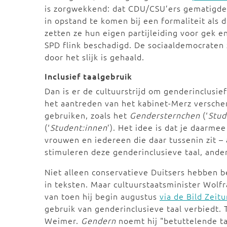
is zorgwekkend: dat CDU/CSU’ers gematigde s
in opstand te komen bij een formaliteit als
zetten ze hun eigen partijleiding voor gek 
SPD flink beschadigd. De sociaaldemocraten
door het slijk is gehaald.
Inclusief taalgebruik
Dan is er de cultuurstrijd om genderinclusie
het aantreden van het kabinet-Merz verscher
gebruiken, zoals het
Gendersternchen
(‘
Stud
(‘
Student:innen
’). Het idee is dat je daarm
vrouwen en iedereen die daar tussenin zit –
stimuleren deze genderinclusieve taal, ande
Niet alleen conservatieve Duitsers hebben b
in teksten. Maar cultuurstaatsminister Wol
van toen hij begin augustus
via de Bild Zeit
gebruik van genderinclusieve taal verbiedt. 
Weimer.
Gendern
noemt hij "betuttelende t