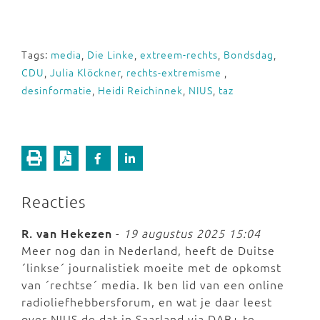
Tags:
media
,
Die Linke
,
extreem-rechts
,
Bondsdag
,
CDU
,
Julia Klöckner
,
rechts-extremisme
,
desinformatie
,
Heidi Reichinnek
,
NIUS
,
taz
Reacties
R. van Hekezen
-
19 augustus 2025 15:04
Meer nog dan in Nederland, heeft de Duitse
´linkse´ journalistiek moeite met de opkomst
van ´rechtse´ media. Ik ben lid van een online
radioliefhebbersforum, en wat je daar leest
over NIUS.de dat in Saarland via DAB+ te