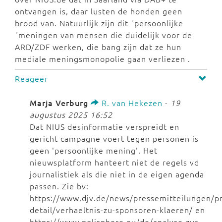
ontvangen is, daar lusten de honden geen
brood van. Natuurlijk zijn dit ´persoonlijke
´meningen van mensen die duidelijk voor de
ARD/ZDF werken, die bang zijn dat ze hun
mediale meningsmonopolie gaan verliezen .
Reageer
Marja Verburg
R. van Hekezen
-
19
augustus 2025 16:52
Dat NIUS desinformatie verspreidt en
gericht campagne voert tegen personen is
geen 'persoonlijke mening'. Het
nieuwsplatform hanteert niet de regels vd
journalistiek als die niet in de eigen agenda
passen. Zie bv:
https://www.djv.de/news/pressemitteilungen/pr
detail/verhaeltnis-zu-sponsoren-klaeren/ en
https://www.polisphere.eu/de/analyse-zur-