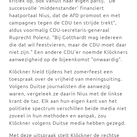
kritiek op, ook vanuit haar eigen partij. "De
succesvolle 'middenstander' financiert
haatportaal Nius, dat de AfD promoot en met
campagnes tegen de CDU ten strijde trekt",
aldus voormalig CDU-secretaris-generaal
Ruprecht Polenz. "Bij Gotthardt mag iedereen
die dat wil feestvieren, maar de CDU moet daar
niet zijn." Een andere CDU'er noemde Klöckners
aanwezigheid op de bijeenkomst "onwaardig".
Klöckner hield tijdens het zomerfeest een
toespraak over de vrijheid van meningsuiting.
Volgens Duitse journalisten die aanwezig
waren, vergeleek ze daarin Nius met de linkse
krant de taz. Elk aan hun eigen kant van het
politieke spectrum verschillen beide media niet
zoveel in hun methoden en aanpak, zou
Klöckner volgens Duitse media hebben gezegd.
Met deze uitspraak stelt Klöckner de rechtse