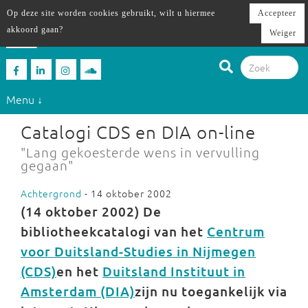
Op deze site worden cookies gebruikt, wilt u hiermee
Accepteer
akkoord gaan?
Weiger
Menu ↓
Catalogi CDS en DIA on-line
"Lang gekoesterde wens in vervulling
gegaan"
Achtergrond
- 14 oktober 2002
(14 oktober 2002) De
bibliotheekcatalogi van het
Centrum
voor Duitsland-Studies in Nijmegen
(CDS)
en het
Duitsland Instituut in
Amsterdam (DIA)
zijn nu toegankelijk via