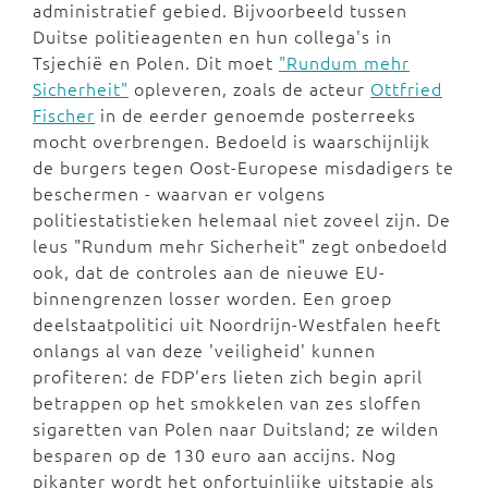
administratief gebied. Bijvoorbeeld tussen
Duitse politieagenten en hun collega's in
Tsjechië en Polen. Dit moet
"Rundum mehr
Sicherheit"
opleveren, zoals de acteur
Ottfried
Fischer
in de eerder genoemde posterreeks
mocht overbrengen. Bedoeld is waarschijnlijk
de burgers tegen Oost-Europese misdadigers te
beschermen - waarvan er volgens
politiestatistieken helemaal niet zoveel zijn. De
leus "Rundum mehr Sicherheit" zegt onbedoeld
ook, dat de controles aan de nieuwe EU-
binnengrenzen losser worden. Een groep
deelstaatpolitici uit Noordrijn-Westfalen heeft
onlangs al van deze 'veiligheid' kunnen
profiteren: de FDP'ers lieten zich begin april
betrappen op het smokkelen van zes sloffen
sigaretten van Polen naar Duitsland; ze wilden
besparen op de 130 euro aan accijns. Nog
pikanter wordt het onfortuinlijke uitstapje als