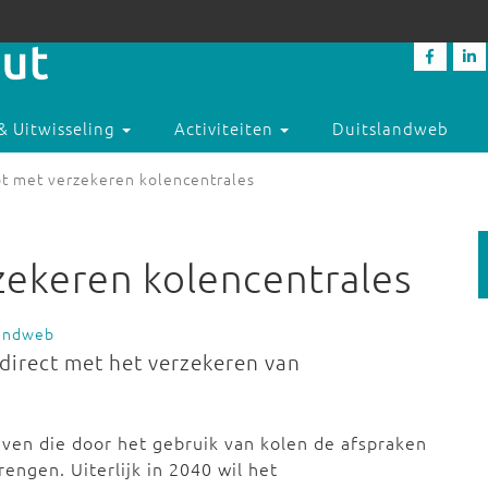
& Uitwisseling
Activiteiten
Duitslandweb
pt met verzekeren kolencentrales
rzekeren kolencentrales
landweb
 direct met het verzekeren van
ijven die door het gebruik van kolen de afspraken
rengen. Uiterlijk in 2040 wil het