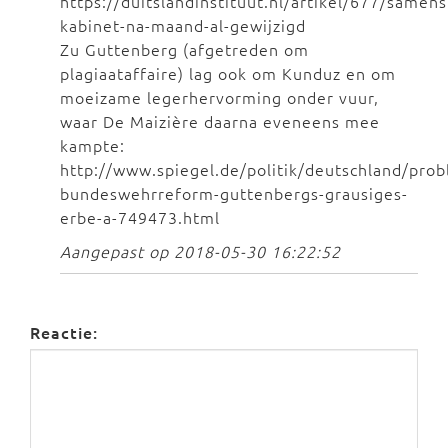
https://duitslandinstituut.nl/artikel/677/samens
kabinet-na-maand-al-gewijzigd
Zu Guttenberg (afgetreden om
plagiaataffaire) lag ook om Kunduz en om
moeizame legerhervorming onder vuur,
waar De Maizière daarna eveneens mee
kampte:
http://www.spiegel.de/politik/deutschland/prob
bundeswehrreform-guttenbergs-grausiges-
erbe-a-749473.html
Aangepast op 2018-05-30 16:22:52
Reactie: