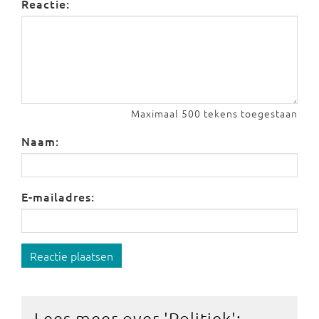
Reactie:
Maximaal 500 tekens toegestaan
Naam:
E-mailadres:
Reactie plaatsen
Lees meer over '
Politiek
':