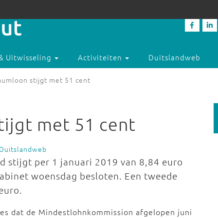
& Uitwisseling
Activiteiten
Duitslandweb
mumloon stijgt met 51 cent
ijgt met 51 cent
 Duitslandweb
 stijgt per 1 januari 2019 van 8,84 euro
 kabinet woensdag besloten. Een tweede
 euro.
ies dat de Mindestlohnkommission afgelopen juni