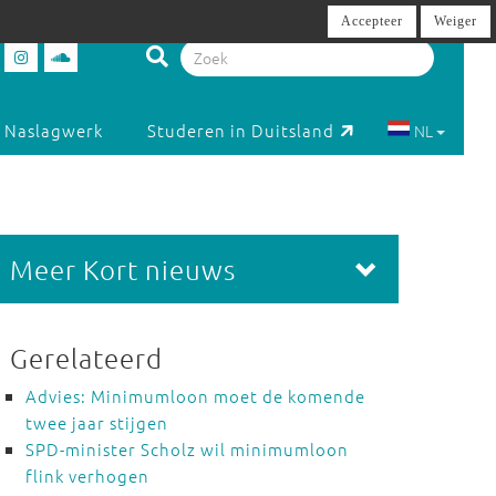
Accepteer
Weiger
Naslagwerk
Studeren in Duitsland
NL
Meer Kort nieuws
Gerelateerd
Advies: Minimumloon moet de komende
twee jaar stijgen
SPD-minister Scholz wil minimumloon
flink verhogen