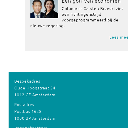
Een golf van economen
Columnist Carsten Brzeski ziet
een richtingenstrijd
voorgeprogrammeerd bij de
nieuwe regering.
Lees me
Bezoekadres
Oude Hoogstraat 24
1012 CE Amsterdam
Postadres
Postbus 1628
1000 BP Amsterdam
voor pakketten: