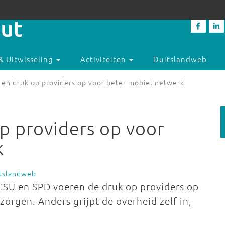
& Uitwisseling
Activiteiten
Duitslandweb
eren druk op providers op voor beter mobiel netwerk
op providers op voor
k
itslandweb
/CSU en SPD voeren de druk op providers op
orgen. Anders grijpt de overheid zelf in,