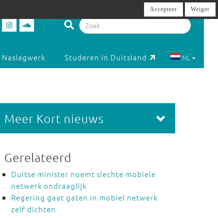
Accepteer
Weiger
Naslagwerk
Studeren in Duitsland
NL
Meer Kort nieuws
Gerelateerd
Duitse minister noemt slechte mobiele
netwerk ondraaglijk
Regering gaat gaten in mobiel netwerk
zelf dichten