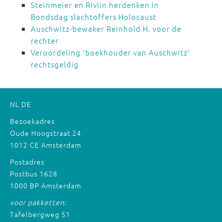
Steinmeier en Rivlin herdenken in
Bondsdag slachtoffers Holocaust
Auschwitz-bewaker Reinhold H. voor de
rechter
Veroordeling 'boekhouder van Auschwitz'
rechtsgeldig
NL
DE
Bezoekadres
Oude Hoogstraat 24
1012 CE Amsterdam
Postadres
Postbus 1628
1000 BP Amsterdam
voor pakketten:
Tafelbergweg 51