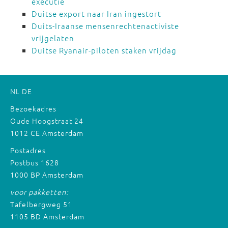
executie
Duitse export naar Iran ingestort
Duits-Iraanse mensenrechtenactiviste
vrijgelaten
Duitse Ryanair-piloten staken vrijdag
NL
DE
Bezoekadres
Oude Hoogstraat 24
1012 CE Amsterdam
Postadres
Postbus 1628
1000 BP Amsterdam
voor pakketten:
Tafelbergweg 51
1105 BD Amsterdam