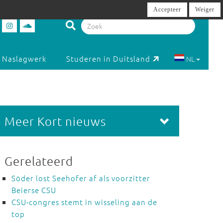
Accepteer
Weiger
Naslagwerk
Studeren in Duitsland
NL
Meer Kort nieuws
Gerelateerd
Söder lost Seehofer af als voorzitter
Beierse CSU
CSU-congres stemt in wisseling aan de
top