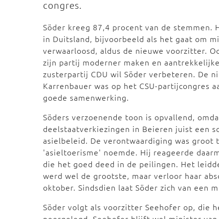
congres.
Söder kreeg 87,4 procent van de stemmen. Hi
in Duitsland, bijvoorbeeld als het gaat om mi
verwaarloosd, aldus de nieuwe voorzitter. Ook
zijn partij moderner maken en aantrekkelij
zusterpartij CDU wil Söder verbeteren. De 
Karrenbauer was op het CSU-partijcongres 
goede samenwerking.
Söders verzoenende toon is opvallend, omdat 
deelstaatverkiezingen in Beieren juist een sc
asielbeleid. De verontwaardiging was groot 
'asieltoerisme' noemde. Hij reageerde daarm
die het goed deed in de peilingen. Het leidd
werd wel de grootste, maar verloor haar abs
oktober. Sindsdien laat Söder zich van een m
Söder volgt als voorzitter Seehofer op, die h
neergelegd. Seehofer blijft wel minister va