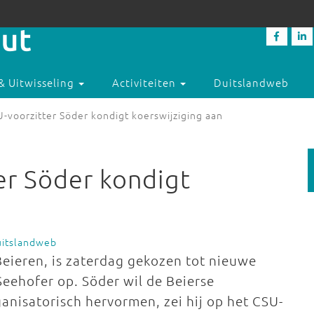
& Uitwisseling
Activiteiten
Duitslandweb
-voorzitter Söder kondigt koerswijziging aan
er Söder kondigt
uitslandweb
Beieren, is zaterdag gekozen tot nieuwe
 Seehofer op. Söder wil de Beierse
anisatorisch hervormen, zei hij op het CSU-