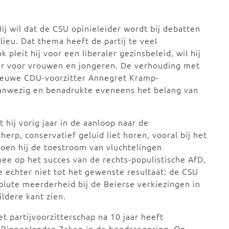
j wil dat de CSU opinieleider wordt bij debatten
lieu. Dat thema heeft de partij te veel
 pleit hij voor een liberaler gezinsbeleid, wil hij
ker voor vrouwen en jongeren. De verhouding met
nieuwe CDU-voorzitter Annegret Kramp-
aanwezig en benadrukte eveneens het belang van
hij vorig jaar in de aanloop naar de
herp, conservatief geluid liet horen, vooral bij het
toen hij de toestroom van vluchtelingen
ee op het succes van de rechts-populistische AfD,
e echter niet tot het gewenste resultaat: de CSU
olute meerderheid bij de Beierse verkiezingen in
ildere kant zien.
et partijvoorzitterschap na 10 jaar heeft
n Binnenlandse Zaken in de bondsregering. Op