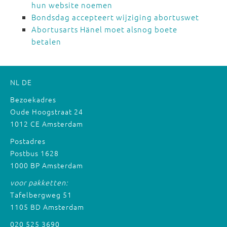
hun website noemen
Bondsdag accepteert wijziging abortuswet
Abortusarts Hänel moet alsnog boete
betalen
NL
DE
Bezoekadres
Oude Hoogstraat 24
1012 CE Amsterdam
Postadres
Postbus 1628
1000 BP Amsterdam
voor pakketten:
Tafelbergweg 51
1105 BD Amsterdam
020 525 3690