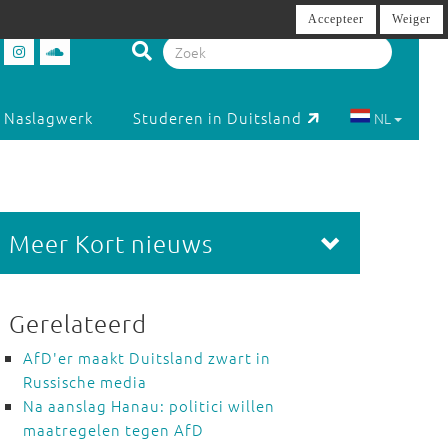
Accepteer
Weiger
Naslagwerk
Studeren in Duitsland
NL
Meer Kort nieuws
Gerelateerd
AfD'er maakt Duitsland zwart in
Russische media
Na aanslag Hanau: politici willen
maatregelen tegen AfD