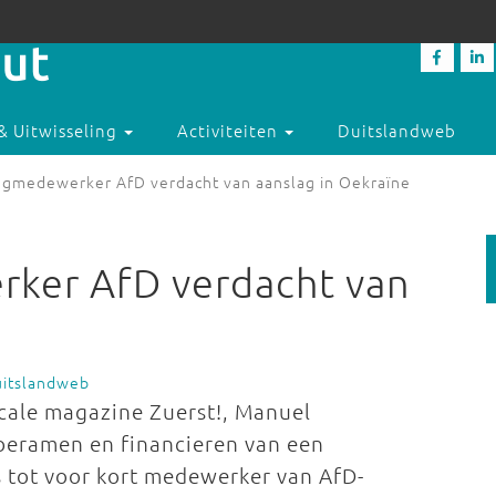
& Uitwisseling
Activiteiten
Duitslandweb
gmedewerker AfD verdacht van aanslag in Oekraïne
ker AfD verdacht van
uitslandweb
cale magazine Zuerst!, Manuel
 beramen en financieren van een
 tot voor kort medewerker van AfD-