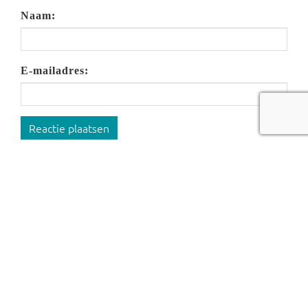
Naam:
E-mailadres:
Reactie plaatsen
Lees meer over '
Politiek
':
Kan Merz, het
Stehaufmännchen, ook
vooruit?
Het vertrek van fractievoorzitter
Spahn biedt Merz de kans op een reset, aldus
econoom Brzeski. Maar doet hij er ook iets mee?