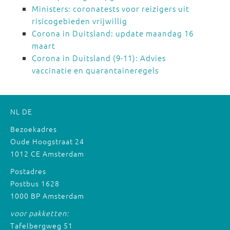
Ministers: coronatests voor reizigers uit
risicogebieden vrijwillig
Corona in Duitsland: update maandag 16
maart
Corona in Duitsland (9-11): Advies
vaccinatie en quarantaineregels
NL
DE
Bezoekadres
Oude Hoogstraat 24
1012 CE Amsterdam
Postadres
Postbus 1628
1000 BP Amsterdam
voor pakketten:
Tafelbergweg 51