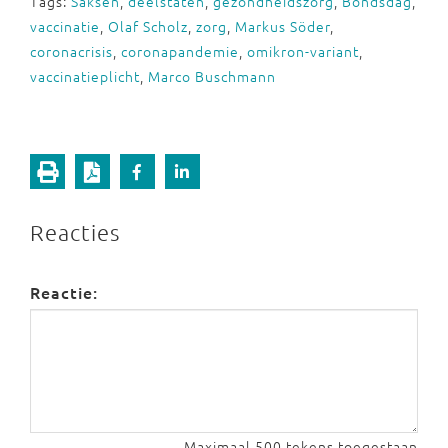
Tags:
Saksen
,
deelstaten
,
gezondheidszorg
,
Bondsdag
,
vaccinatie
,
Olaf Scholz
,
zorg
,
Markus Söder
,
coronacrisis
,
coronapandemie
,
omikron-variant
,
vaccinatieplicht
,
Marco Buschmann
Reacties
Reactie:
Maximaal 500 tekens toegestaan