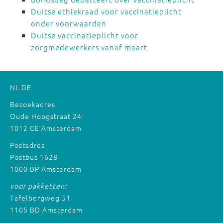
Duitse ethiekraad voor vaccinatieplicht
onder voorwaarden
Duitse vaccinatieplicht voor
zorgmedewerkers vanaf maart
NL
DE
Bezoekadres
Oude Hoogstraat 24
1012 CE Amsterdam
Postadres
Postbus 1628
1000 BP Amsterdam
voor pakketten:
Tafelbergweg 51
1105 BD Amsterdam