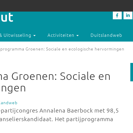
& Uitwisseling
Activiteiten
Duitslandweb
sprogramma Groenen: Sociale en ecologische hervormingen
a Groenen: Sociale en
ingen
slandweb
-partijcongres Annalena Baerbock met 98,5
anselierskandidaat. Het partijprogramma