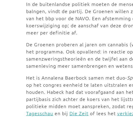
In de buitenlandse politiek moeten de men
balngen, vindt de partij. De Groenen willen 
van het bbp voor de NAVO. Een afstemming
koerswijziging op; de aanschaf van deze dron
meer per definitie af.
De Groenen proberen al jaren om cannabis (w
het programma. Ook opvallend: in reactie o
samenzweringstheorieën en de twijfel aan 
samenleving meer samenbrengen en wetens
Het is Annalena Baerbock samen met duo-
Sp
op het congres eenheid te laten uitstralen 
houden. Habeck had dat voorafgaand aan het 
partijbasis zich achter de koers van het lijst
politieke midden moet aanspreken, zodat re
Tagesschau
en bij
Die Zeit
of lees het
verki