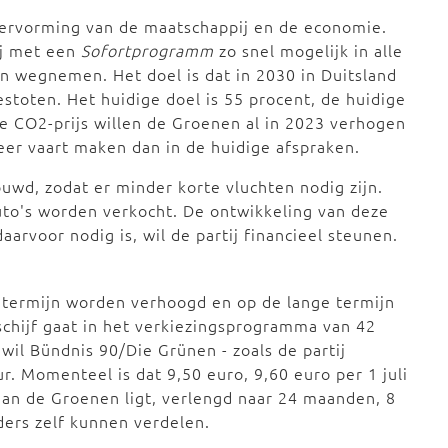
hervorming van de maatschappij en de economie.
ij met een
Sofortprogramm
zo snel mogelijk in alle
 wegnemen. Het doel is dat in 2030 in Duitsland
toten. Het huidige doel is 55 procent, de huidige
De CO2-prijs willen de Groenen al in 2023 verhogen
eer vaart maken dan in de huidige afspraken.
wd, zodat er minder korte vluchten nodig zijn.
to's worden verkocht. De ontwikkeling van deze
daarvoor nodig is, wil de partij financieel steunen.
 termijn worden verhoogd en op de lange termijn
chijf gaat in het verkiezingsprogramma van 42
wil Bündnis 90/Die Grünen - zoals de partij
r. Momenteel is dat 9,50 euro, 9,60 euro per 1 juli
aan de Groenen ligt, verlengd naar 24 maanden, 8
ers zelf kunnen verdelen.