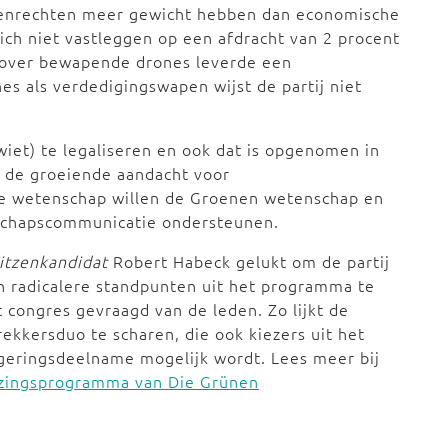
senrechten meer gewicht hebben dan economische
zich niet vastleggen op een afdracht van 2 procent
 over bewapende drones leverde een
es als verdedigingswapen wijst de partij niet
iet) te legaliseren en ook dat is opgenomen in
p de groeiende aandacht voor
de wetenschap willen de Groenen wetenschap en
chapscommunicatie ondersteunen.
itzenkandidat
Robert Habeck gelukt om de partij
en radicalere standpunten uit het programma te
congres gevraagd van de leden. Zo lijkt de
trekkersduo te scharen, die ook kiezers uit het
geringsdeelname mogelijk wordt. Lees meer bij
ezingsprogramma van Die Grünen