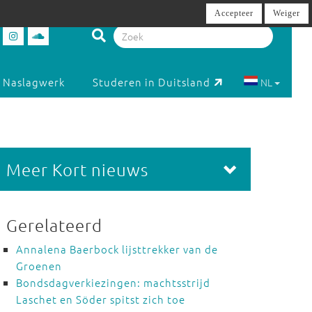
Accepteer
Weiger
Naslagwerk
Studeren in Duitsland
NL
Meer Kort nieuws
Gerelateerd
Annalena Baerbock lijsttrekker van de
Groenen
Bondsdagverkiezingen: machtsstrijd
Laschet en Söder spitst zich toe