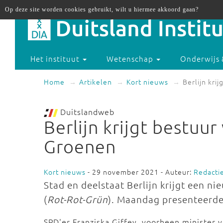
Op deze site worden cookies gebruikt, wilt u hiermee akkoord gaan?
Het instituut
Wetenschap
Onderwijs 
Home
Artikelen
Kort nieuws
Berlijn kri
Duitslandweb
Berlijn krijgt bestuur
Groenen
Kort nieuws
- 29 november 2021 - Auteur:
Redacti
Stad en deelstaat Berlijn krijgt een n
(
Rot-Rot-Grün
). Maandag presenteerde
SPD'er Franziska Giffey, voorheen minister 