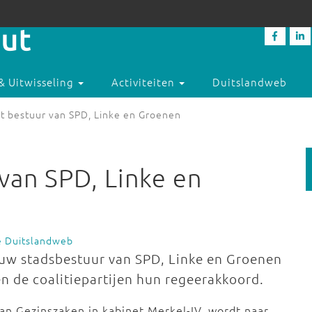
& Uitwisseling
Activiteiten
Duitslandweb
jgt bestuur van SPD, Linke en Groenen
 van SPD, Linke en
e Duitslandweb
ieuw stadsbestuur van SPD, Linke en Groenen
n de coalitiepartijen hun regeerakkoord.
van Gezinszaken in kabinet Merkel-IV, wordt naar