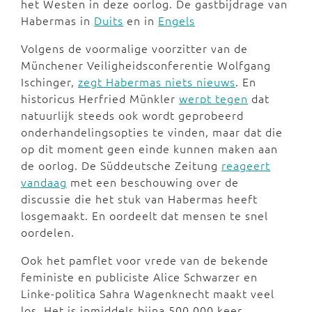
het Westen in deze oorlog. De gastbijdrage van
Habermas in
Duits
en in
Engels
Volgens de voormalige voorzitter van de
Münchener Veiligheidsconferentie Wolfgang
Ischinger,
zegt Habermas niets nieuws
. En
historicus Herfried Münkler
werpt tegen
dat
natuurlijk steeds ook wordt geprobeerd
onderhandelingsopties te vinden, maar dat die
op dit moment geen einde kunnen maken aan
de oorlog. De Süddeutsche Zeitung
reageert
vandaag
met een beschouwing over de
discussie die het stuk van Habermas heeft
losgemaakt. En oordeelt dat mensen te snel
oordelen.
Ook het pamflet voor vrede van de bekende
feministe en publiciste Alice Schwarzer en
Linke-politica Sahra Wagenknecht maakt veel
los. Het is inmiddels bijna 500.000 keer