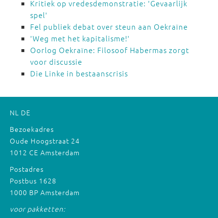
Kritiek op vredesdemonstratie: 'Gevaarlijk
spel'
Fel publiek debat over steun aan Oekraïne
'Weg met het kapitalisme!'
Oorlog Oekraïne: Filosoof Habermas zorgt
voor discussie
Die Linke in bestaanscrisis
NL
DE
Bezoekadres
Oude Hoogstraat 24
1012 CE Amsterdam
Postadres
Postbus 1628
1000 BP Amsterdam
voor pakketten: