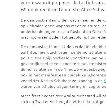
verontwaardiging over de tactiek van d
Wagenknecht en feministe Alice Schwar
De demonstranten willen dat er een einde k
op Oekraïne geen wapens meer te sturen. Ze 
onderhandelingen tussen Rusland en Oekraï
met nog meer doden tot gevolg, is hun rede
De demonstratie maakt de verdeeldheid binnen
partijtop heeft zich tegen de demonstratie 
politici zoals bijvoorbeeld voorzitter Janin
gevaarlijk spel speelt door rechtsextremist
demonstratie en in de 'nieuwe vredesbeweg
ook in het manifest een duidelijke 'Abgrenzu
voorzitter Katina Schubert zei zondag in de
waren van schuldvraagomkering en zag te wei
Maar fractievoorzitter Amira Mohamed Ali 
zich op Twitter verheugd met het 'krachtig