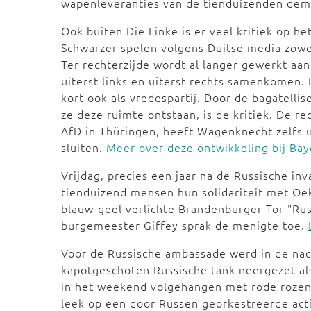
wapenleveranties van de tienduizenden dem
Ook buiten Die Linke is er veel kritiek op 
Schwarzer spelen volgens Duitse media zowel
Ter rechterzijde wordt al langer gewerkt a
uiterst links en uiterst rechts samenkomen. 
kort ook als vredespartij. Door de bagatellis
ze deze ruimte ontstaan, is de kritiek. De re
AfD in Thüringen, heeft Wagenknecht zelfs ui
sluiten.
Meer over deze ontwikkeling bij Ba
Vrijdag, precies een jaar na de Russische inv
tienduizend mensen hun solidariteit met O
blauw-geel verlichte Brandenburger Tor "Rusl
burgemeester Giffey sprak de menigte toe.
Voor de Russische ambassade werd in de nac
kapotgeschoten Russische tank neergezet als
in het weekend volgehangen met rode rozen
leek op een door Russen georkestreerde act