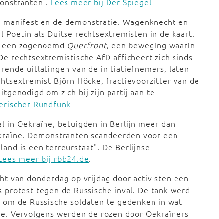
onstranten'.
Lees meer bij Der Spiegel
het manifest en de demonstratie. Wagenknecht en
 Poetin als Duitse rechtsextremisten in de kaart.
an een zogenoemd
Querfront
, een beweging waarin
De rechtsextremistische AfD afficheert zich sinds
erende uitlatingen van de initiatiefnemers, laten
chtsextremist Björn Höcke, fractievoorzitter van de
tgenodigd om zich bij zijn partij aan te
yerischer Rundfunk
al in Oekraïne, betuigden in Berlijn meer dan
ekraïne. Demonstranten scandeerden voor een
and is een terreurstaat". De Berlijnse
Lees meer bij rbb24.de
.
ht van donderdag op vrijdag door activisten een
 protest tegen de Russische inval. De tank werd
 om de Russische soldaten te gedenken in wat
ie. Vervolgens werden de rozen door Oekraïners