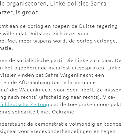
e organisatoren, Linke-politica Sahra
zer, is groot.
omt aan de oorlog en roepen de Duitse regering
willen dat Duitsland zich inzet voor
ne. Met meer wapens wordt de oorlog verlengd,
natie.
 de socialistische partij Die Linke zichtbaar. De
en het bijbehorende manifest uitgesproken. Linke-
e Wissler vinden dat Sahra Wagenknecht een
en en de AfD-aanhang toe te laten op de
ing' die Wagenknecht voor ogen heeft. Ze missen
ng nach rechts' (afscheiding naar rechts). Vice-
Süddeutsche Zeitung
dat de toespraken doorspekt
nig solidariteit met Oekraïne.
ondersteunt de demonstratie volmondig en toonde
e signaal voor vredesonderhandelingen en tegen