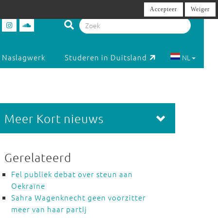
Accepteer
Weiger
Naslagwerk
Studeren in Duitsland
NL
Meer Kort nieuws
Gerelateerd
Fel publiek debat over steun aan
Oekraïne
Sahra Wagenknecht geen voorzitter
meer van haar partij