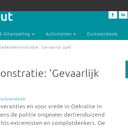
& Uitwisseling
Activiteiten
Duitslandweb
vredesdemonstratie: 'Gevaarlijk spel'
nstratie: 'Gevaarlijk
Duitslandweb
eranties en voor vrede in Oekraïne in
gens de politie ongeveer dertienduizend
hts-extremisten en complotdenkers. De