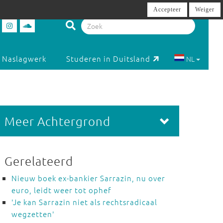
Accepteer
Weiger
Naslagwerk
Studeren in Duitsland
NL
Meer Achtergrond
Gerelateerd
Nieuw boek ex-bankier Sarrazin, nu over
euro, leidt weer tot ophef
'Je kan Sarrazin niet als rechtsradicaal
wegzetten'