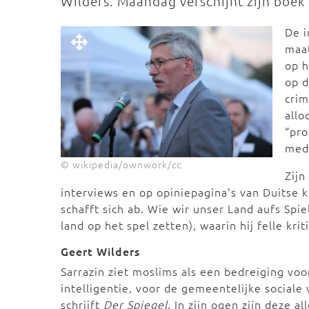
Wilders. Maandag verschijnt zijn boek 
De i
maat
op h
op d
crim
allo
“pr
med
© wikipedia/ownwork/cc
Zijn
interviews en op opiniepagina’s van Duitse 
schafft sich ab. Wie wir unser Land aufs Spie
land op het spel zetten), waarin hij felle kri
Geert Wilders
Sarrazin ziet moslims als een bedreiging voo
intelligentie, voor de gemeentelijke sociale
schrijft
Der Spiegel
. In zijn ogen zijn deze 