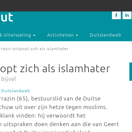
& Uitwisseling
Activiteiten
Duitslandweb
rrazin ontpopt zich als islamhater
opt zich als islamhater
bijval
e Duitslandweb
rrazin (65), bestuurslid van de Duitse
schuw uit over zijn hetze tegen moslims.
lank vinden: hij verwoordt het
jn uitspraken doen denken aan die van Geert