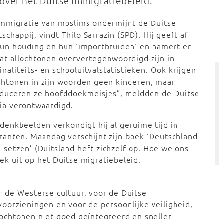
over het Duitse immigratiebeleid.
mmigratie van moslims ondermijnt de Duitse
schappij, vindt Thilo Sarrazin (SPD). Hij geeft af
un houding en hun 'importbruiden' en hamert er
at allochtonen oververtegenwoordigd zijn in
inaliteits- en schooluitvalstatistieken. Ook krijgen
chtonen in zijn woorden geen kinderen, maar
oduceren ze hoofddoekmeisjes”, meldden de Duitse
ia verontwaardigd.
 denkbeelden verkondigt hij al geruime tijd in
kranten. Maandag verschijnt zijn boek ‘Deutschland
l setzen’ (Duitsland heft zichzelf op. Hoe we ons
tiek uit op het Duitse migratiebeleid.
r de Westerse cultuur, voor de Duitse
 voorzieningen en voor de persoonlijke veiligheid,
allochtonen niet goed geïntegreerd en sneller