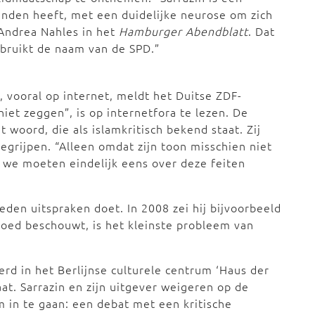
den heeft, met een duidelijke neurose om zich
s Andrea Nahles in het
Hamburger Abendblatt
. Dat
isbruikt de naam van de SPD.”
n, vooral op internet, meldt het Duitse ZDF-
 niet zeggen”, is op internetfora te lezen. De
 woord, die als islamkritisch bekend staat. Zij
begrijpen. “Alleen omdat zijn toon misschien niet
n we moeten eindelijk eens over deze feiten
eden uitspraken doet. In 2008 zei hij bijvoorbeeld
goed beschouwt, is het kleinste probleem van
d in het Berlijnse culturele centrum ‘Haus der
aat. Sarrazin en zijn uitgever weigeren op de
 in te gaan: een debat met een kritische