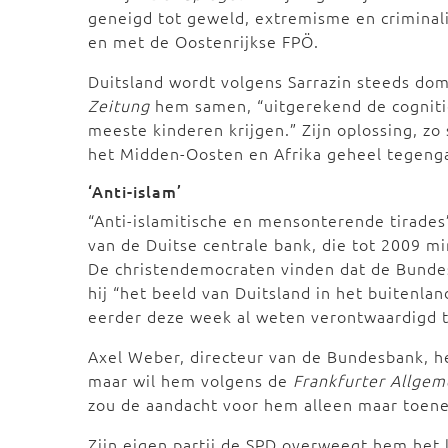
geneigd tot geweld, extremisme en criminali
en met de Oostenrijkse FPÖ.
Duitsland wordt volgens Sarrazin steeds do
Zeitung
hem samen, “uitgerekend de cogniti
meeste kinderen krijgen.” Zijn oplossing, zo s
het Midden-Oosten en Afrika geheel tegeng
‘Anti-islam’
“Anti-islamitische en mensonterende tirade
van de Duitse centrale bank, die tot 2009 mi
De christendemocraten vinden dat de Bunde
hij “het beeld van Duitsland in het buitenla
eerder deze week al weten verontwaardigd te 
Axel Weber, directeur van de Bundesbank, he
maar wil hem volgens de
Frankfurter Allgem
zou de aandacht voor hem alleen maar toene
Zijn eigen partij de SPD overweegt hem het 