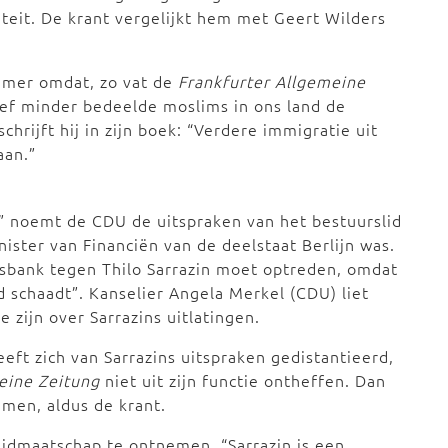
teit. De krant vergelijkt hem met Geert Wilders
mmer omdat, zo vat de
Frankfurter Allgemeine
ef minder bedeelde moslims in ons land de
chrijft hij in zijn boek: “Verdere immigratie uit
aan.”
s” noemt de CDU de uitspraken van het bestuurslid
nister van Financiën van de deelstaat Berlijn was.
sbank tegen Thilo Sarrazin moet optreden, omdat
nd schaadt”. Kanselier Angela Merkel (CDU) liet
zijn over Sarrazins uitlatingen.
eft zich van Sarrazins uitspraken gedistantieerd,
eine Zeitung
niet uit zijn functie ontheffen. Dan
men, aldus de krant.
lidmaatschap te ontnemen. “Sarrazin is een