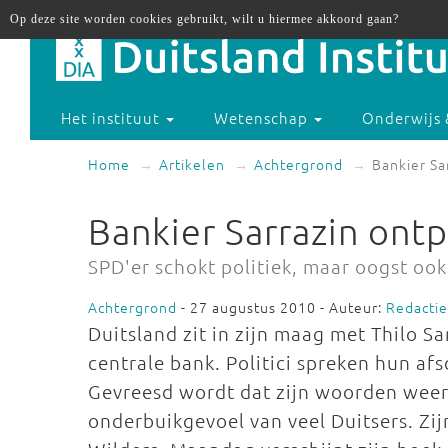
Op deze site worden cookies gebruikt, wilt u hiermee akkoord gaan?
Het instituut
Wetenschap
Onderwijs 
Home
Artikelen
Achtergrond
Bankier Sa
Bankier Sarrazin ontp
SPD'er schokt politiek, maar oogst ook 
Achtergrond
- 27 augustus 2010 - Auteur:
Redacti
Duitsland zit in zijn maag met Thilo Sa
centrale bank. Politici spreken hun af
Gevreesd wordt dat zijn woorden weerk
onderbuikgevoel van veel Duitsers. Zi