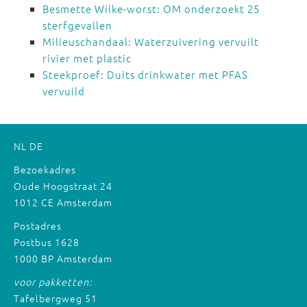
Besmette Wilke-worst: OM onderzoekt 25
sterfgevallen
Milieuschandaal: Waterzuivering vervuilt
rivier met plastic
Steekproef: Duits drinkwater met PFAS
vervuild
NL
DE
Bezoekadres
Oude Hoogstraat 24
1012 CE Amsterdam
Postadres
Postbus 1628
1000 BP Amsterdam
voor pakketten:
Tafelbergweg 51