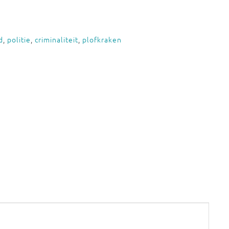
d
,
politie
,
criminaliteit
,
plofkraken