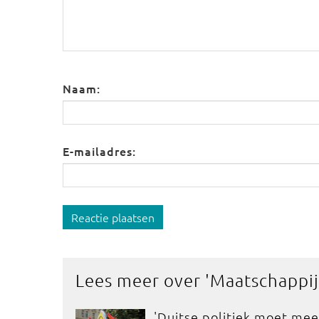
Naam:
E-mailadres:
Reactie plaatsen
Lees meer over '
Maatschappij
'Duitse politiek moet mee