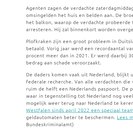
Agenten zagen de verdachte zaterdagmiddag
omsingelden het huis en belden aan. De bro
het balkon, waarop de verdachte probeerde t
arresteren. Hij zal binnenkort worden overg
Plofkraken zijn een groot probleem in Duits
betaald. Vorig jaar werd een recordaantal 
procent meer dan in 2021. Er werd daarbij 
bedrag aan schade veroorzaakt.
De daders komen vaak uit Nederland, blijkt u
federale recherche. Van alle verdachten die v
ruim de helft een Nederlands paspoort. De p
waar in tegenstelling tot Nederland nog vee
mogelijk weer terug naar Nederland te kere
Westfalen sinds april 2022 een speciaal team
geldautomaten beter te beschermen.
Lees m
Bundeskriminalamt)