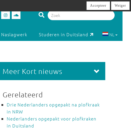
Accepteer
Weiger
Naslagwerk
Studeren in Duitsland
NL
Meer Kort nieuws
Gerelateerd
Drie Nederlanders opgepakt na plofkraak
in NRW
Nederlanders opgepakt voor plofkraken
in Duitsland