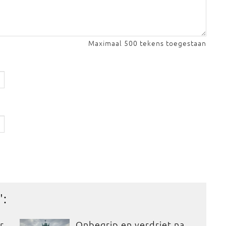
Maximaal 500 tekens toegestaan
':
r
Onbegrip en verdriet na