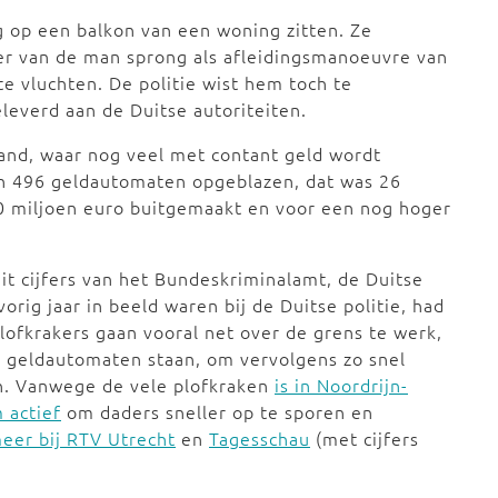
 op een balkon van een woning zitten. Ze
er van de man sprong als afleidingsmanoeuvre van
e vluchten. De politie wist hem toch te
eleverd aan de Duitse autoriteiten.
land, waar nog veel met contant geld wordt
van 496 geldautomaten opgeblazen, dat was 26
30 miljoen euro buitgemaakt en voor een nog hoger
it cijfers van het Bundeskriminalamt, de Duitse
orig jaar in beeld waren bij de Duitse politie, had
lofkrakers gaan vooral net over de grens te werk,
l geldautomaten staan, om vervolgens zo snel
n. Vanwege de vele plofkraken
is in Noordrijn-
 actief
om daders sneller op te sporen en
eer bij RTV Utrecht
en
Tagesschau
(met cijfers