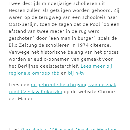
Twee destijds minderjarige scholieren uit
Hessen zullen als getuigen worden gehoord. Zij
waren op de terugweg van een schoolreis naar
Oost-Berlijn, toen ze zagen dat de Pool "op een
afstand van twee meter in de rug werd
geschoten" door "een man in burger", zoals de
Bild Zeitung de scholieren in 1974 citeerde.
Vanwege het historische belang van het proces
worden er audio-opnamen van gemaakt voor
het Berlijnse deelstaatarchief.
Lees meer bij
regionale omroep rbb
en
bij n-tv
Lees een
uitgebreide beschrijving van de zaak
rond Czesław Kukuczka
op de website Chronik
der Mauer
Tags:
Stasi
,
Berlijn
,
DDR
,
moord
,
Openbaar Ministerie
,