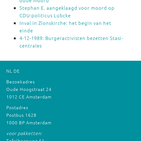
oude moord
Stephan E. aangeklaagd voor moord op
CDU-politicus Lübcke
Inval in Zionskirche: het begin van het
einde
4-12-1989: Burgeractivisten bezetten Stasi-
centrales
NL
DE
Bezoekadres
Oude Hoogstraat 24
1012 CE Amsterdam
Postadres
Postbus 1628
1000 BP Amsterdam
voor pakketten:
Tafelbergweg 51