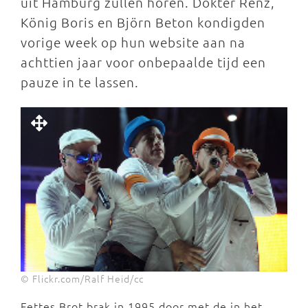
uit Hamburg zullen horen. Dokter Renz,
König Boris en Björn Beton kondigden
vorige week op hun website aan na
achttien jaar voor onbepaalde tijd een
pauze in te lassen.
© Flickr.com/Ralf Heid/cc
Fettes Brot brak in 1995 door met de in het