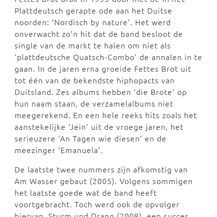
Plattdeutsch gerapte ode aan het Duitse
noorden: ‘Nordisch by nature’. Het werd
onverwacht zo’n hit dat de band besloot de
single van de markt te halen om niet als
‘plattdeutsche Quatsch-Combo’ de annalen in te
gaan. In de jaren erna groeide Fettes Brot uit
tot één van de bekendste hiphopacts van
Duitsland. Zes albums hebben ‘die Brote’ op
hun naam staan, de verzamelalbums niet
meegerekend. En een hele reeks hits zoals het
aanstekelijke ‘Jein’ uit de vroege jaren, het
serieuzere ‘An Tagen wie diesen’ en de
meezinger ‘Emanuela’.
De laatste twee nummers zijn afkomstig van
Am Wasser gebaut (2005). Volgens sommigen
het laatste goede wat de band heeft
voortgebracht. Toch werd ook de opvolger
hiervan, Sturm und Drang (2008), een succes.