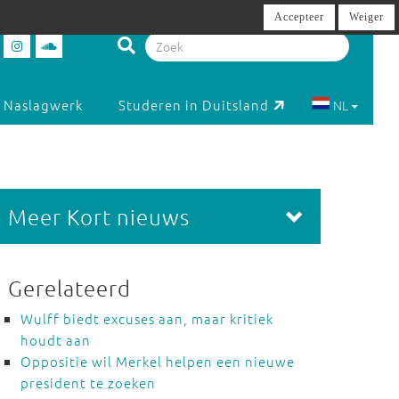
Accepteer
Weiger
Naslagwerk
Studeren in Duitsland
NL
Meer Kort nieuws
Gerelateerd
Wulff biedt excuses aan, maar kritiek
houdt aan
Oppositie wil Merkel helpen een nieuwe
president te zoeken