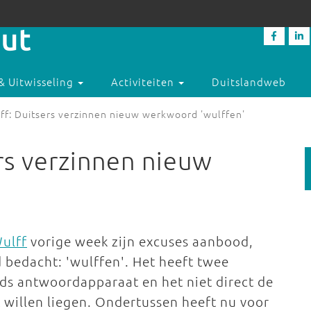
& Uitwisseling
Activiteiten
Duitslandweb
ff: Duitsers verzinnen nieuw werkwoord 'wulffen'
rs verzinnen nieuw
ulff
vorige week zijn excuses aanbood,
bedacht: 'wulffen'. Het heeft twee
ds antwoordapparaat en het niet direct de
 willen liegen. Ondertussen heeft nu voor