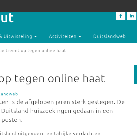
& Uitwisseling
Activiteiten
Duitslandweb
tie treedt op tegen online haat
 op tegen online haat
slandweb
ten is de afgelopen jaren sterk gestegen. De
l Duitsland huiszoekingen gedaan in een
 posten.
itsland uitgevoerd en talrijke verdachten