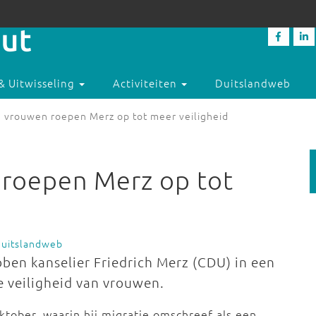
& Uitwisseling
Activiteiten
Duitslandweb
 vrouwen roepen Merz op tot meer veiligheid
roepen Merz op tot
Duitslandweb
ben kanselier Friedrich Merz (CDU) in een
e veiligheid van vrouwen.
ktober, waarin hij migratie omschreef als een