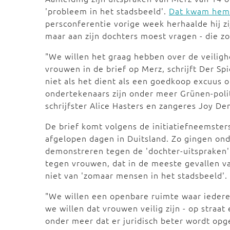
'probleem in het stadsbeeld'.
Dat kwam hem o
persconferentie vorige week herhaalde hij zi
maar aan zijn dochters moest vragen - die 
"We willen het graag hebben over de veiligh
vrouwen in de brief op Merz, schrijft Der Sp
niet als het dient als een goedkoop excuus o
ondertekenaars zijn onder meer Grünen-polit
schrijfster Alice Hasters en zangeres Joy De
De brief komt volgens de initiatiefneemsters
afgelopen dagen in Duitsland. Zo gingen on
demonstreren tegen de 'dochter-uitspraken'
tegen vrouwen, dat in de meeste gevallen va
niet van 'zomaar mensen in het stadsbeeld'.
"We willen een openbare ruimte waar iedereen
we willen dat vrouwen veilig zijn - op straat 
onder meer dat er juridisch beter wordt opg