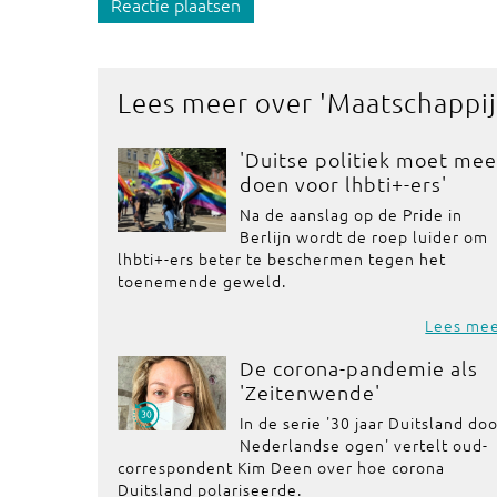
Reactie plaatsen
Lees meer over '
Maatschappij
'Duitse politiek moet mee
doen voor lhbti+-ers'
Na de aanslag op de Pride in
Berlijn wordt de roep luider om
lhbti+-ers beter te beschermen tegen het
toenemende geweld.
Lees me
De corona-pandemie als
'Zeitenwende'
In de serie '30 jaar Duitsland do
Nederlandse ogen' vertelt oud-
correspondent Kim Deen over hoe corona
Duitsland polariseerde.