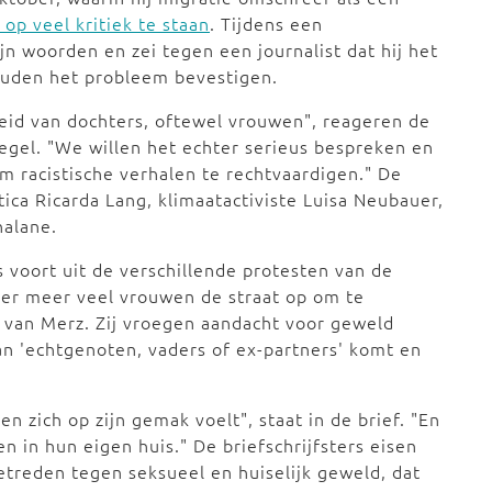
p veel kritiek te staan
. Tijdens een
jn woorden en zei tegen een journalist dat hij het
zouden het probleem bevestigen.
eid van dochters, oftewel vrouwen", reageren de
iegel. "We willen het echter serieus bespreken en
m racistische verhalen te rechtvaardigen." De
ica Ricarda Lang, klimaatactiviste Luisa Neubauer,
nalane.
 voort uit de verschillende protesten van de
der meer veel vrouwen de straat op om te
 van Merz. Zij vroegen aandacht voor geweld
n 'echtgenoten, vaders of ex-partners' komt en
 zich op zijn gemak voelt", staat in de brief. "En
en in hun eigen huis." De briefschrijfsters eisen
etreden tegen seksueel en huiselijk geweld, dat