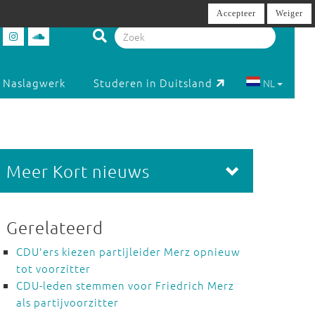
Accepteer
Weiger
Naslagwerk
Studeren in Duitsland
NL
Meer Kort nieuws
Gerelateerd
CDU'ers kiezen partijleider Merz opnieuw
tot voorzitter
CDU-leden stemmen voor Friedrich Merz
als partijvoorzitter