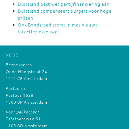
Duitsland past wet partijfinanciering aan
Duitsland compenseert burgers voor hoge
prijzen
Ook Bondsraad stemt in met nieuwe
infectieziektenwet
NL
DE
Bezoekadres
Oude Hoogstraat 24
1012 CE Amsterdam
Postadres
Postbus 1628
1000 BP Amsterdam
voor pakketten:
Tafelbergweg 51
1105 BD Amsterdam