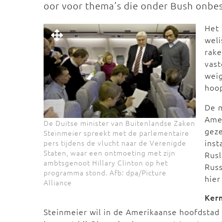
oor voor thema’s die onder Bush onbe
Het
weli
rake
vast
weig
hoop
De m
Amer
De Duitse minister van Buitenlandse Zaken
geze
Steinmeier spreekt met de parlementaire
inst
pers tijdens de vlucht naar de Verenigde
Staten, waar een ontmoeting met zijn
Rusl
ambtsgenoot Hillary Clinton op het
Russ
programma stond. Afb: dpa/Picture
hie
Alliance
Ker
Steinmeier wil in de Amerikaanse hoofdstad