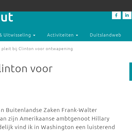
& Uitwisseling
Activiteiten
Duitslandweb
 pleit bij Clinton voor ontwapening
linton voor
van Buitenlandse Zaken Frank-Walter
 aan zijn Amerikaanse ambtgenoot Hillary
elijk vind ik in Washington een luisterend