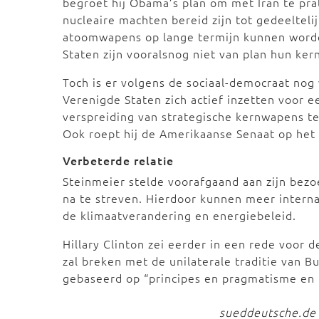
begroet hij Obama’s plan om met Iran te prat
nucleaire machten bereid zijn tot gedeelteli
atoomwapens op lange termijn kunnen worde
Staten zijn vooralsnog niet van plan hun ker
Toch is er volgens de sociaal-democraat nog 
Verenigde Staten zich actief inzetten voor e
verspreiding van strategische kernwapens te
Ook roept hij de Amerikaanse Senaat op het 
Verbeterde relatie
Steinmeier stelde voorafgaand aan zijn bezo
na te streven. Hierdoor kunnen meer intern
de klimaatverandering en energiebeleid.
Hillary Clinton zei eerder in een rede voor 
zal breken met de unilaterale traditie van B
gebaseerd op “principes en pragmatisme en n
sueddeutsche.de 