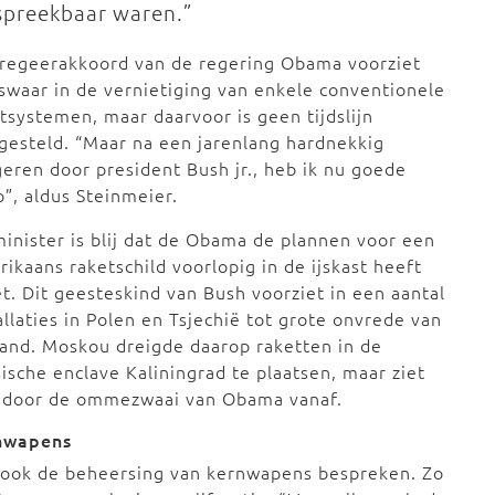
spreekbaar waren.”
 regeerakkoord van de regering Obama voorziet
swaar in de vernietiging van enkele conventionele
tsystemen, maar daarvoor is geen tijdslijn
gesteld. “Maar na een jarenlang hardnekkig
eren door president Bush jr., heb ik nu goede
”, aldus Steinmeier.
inister is blij dat de Obama de plannen voor een
ikaans raketschild voorlopig in de ijskast heeft
t. Dit geesteskind van Bush voorziet in een aantal
allaties in Polen en Tsjechië tot grote onvrede van
and. Moskou dreigde daarop raketten in de
ische enclave Kaliningrad te plaatsen, maar ziet
r door de ommezwaai van Obama vanaf.
nwapens
 ook de beheersing van kernwapens bespreken. Zo