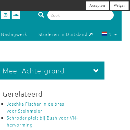
Accepteer
Weiger
Naslagwerk
Studeren in Duitsland
NL
Meer Achtergrond
Gerelateerd
Joschka Fischer in de bres
voor Steinmeier
Schröder pleit bij Bush voor VN-
hervorming