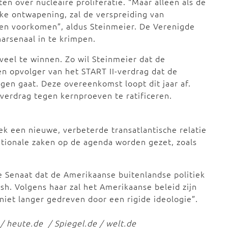
en over nucleaire proliferatie. “Maar alleen als de
jke ontwapening, zal de verspreiding van
n voorkomen”, aldus Steinmeier. De Verenigde
narsenaal in te krimpen.
veel te winnen. Zo wil Steinmeier dat de
en opvolger van het START II-verdrag dat de
gen gaat. Deze overeenkomst loopt dit jaar af.
verdrag tegen kernproeven te ratificeren.
ek een nieuwe, verbeterde transatlantische relatie
ationale zaken op de agenda worden gezet, zoals
de Senaat dat de Amerikaanse buitenlandse politiek
ush. Volgens haar zal het Amerikaanse beleid zijn
iet langer gedreven door een rigide ideologie”.
/ heute.de / Spiegel.de / welt.de