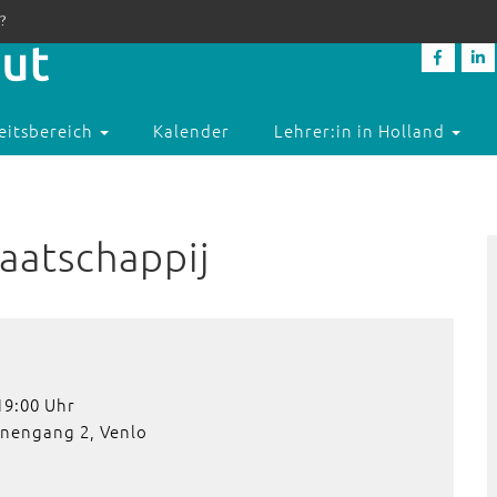
?
eitsbereich
Kalender
Lehrer:in in Holland
maatschappij
19:00 Uhr
jnengang 2, Venlo