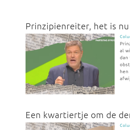
Prinzipienreiter, het is n
Col
Prin
al w
dan 
obst
hen 
afwi
Een kwartiertje om de de
Col