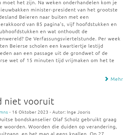
u moet het zijn. Na weken onderhandelen kom je
nieuwbakken minister-president van het grootste
desland Beieren naar buiten met een
erakkoord van 85 pagina's, vijf hoofdstukken en
subhoofdstukken en wat onthoudt de
enwereld? De Verfassungsviertelstunde. Per week
en Beierse scholen een kwartiertje lestijd
eden aan een passage uit de grondwet of de
rse wet of 15 minuten tijd vrijmaken om het te
Mehr
 niet vooruit
umns
- 16 Oktober 2023 - Autor: Inge Jooris
uitse bondskanselier Olaf Scholz gebruikt graag
te woorden. Woorden die duiden op verandering,
uitgang, en het mag al eens knallen. Op 27