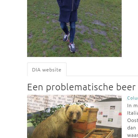
DIA website
Een problematische beer
Col
In m
Ital
Oost
dan 
waa