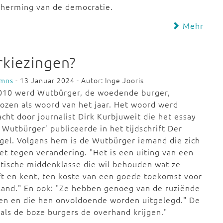
cherming van de democratie.
Mehr
kiezingen?
umns
- 13 Januar 2024 - Autor: Inge Jooris
2010 werd Wutbürger, de woedende burger,
ozen als woord van het jaar. Het woord werd
cht door journalist Dirk Kurbjuweit die het essay
 Wutbürger’ publiceerde in het tijdschrift Der
gel. Volgens hem is de Wutbürger iemand die zich
et tegen verandering. "Het is een uiting van een
tische middenklasse die wil behouden wat ze
t en kent, ten koste van een goede toekomst voor
land." En ook: "Ze hebben genoeg van de ruziënde
ijpen en die hen onvoldoende worden uitgelegd." De
 als de boze burgers de overhand krijgen."