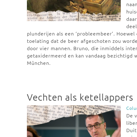
naam
huis
daar
dee
plunderijen als een ‘probleembeer’. Hoewel 
toelating dat de beer afgeschoten zou word
door vier mannen. Bruno, die inmiddels int
getaxidermeerd en kan vandaag bezichtigd 
München.
Vechten als ketellappers
Col
De v
libe
Duit