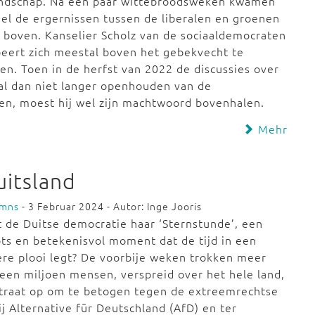
endschap. Na een paar wittebroodsweken kwamen
nel de ergernissen tussen de liberalen en groenen
 boven. Kanselier Scholz van de sociaaldemocraten
eert zich meestal boven het gebekvecht te
len. Toen in de herfst van 2022 de discussies over
al dan niet langer openhouden van de
en, moest hij wel zijn machtwoord bovenhalen.
Mehr
uitsland
umns
- 3 Februar 2024 - Autor: Inge Jooris
 de Duitse democratie haar ‘Sternstunde’, een
ts en betekenisvol moment dat de tijd in een
re plooi legt? De voorbije weken trokken meer
een miljoen mensen, verspreid over het hele land,
traat op om te betogen tegen de extreemrechtse
ij Alternative für Deutschland (AfD) en ter