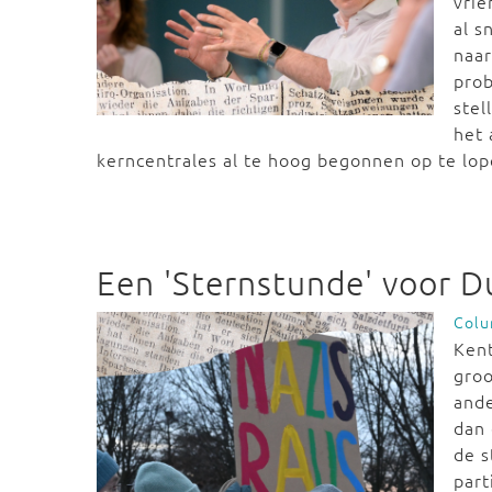
vri
al s
naar
prob
stel
het 
kerncentrales al te hoog begonnen op te lop
Een 'Sternstunde' voor D
Col
Kent
groo
ande
dan 
de s
part