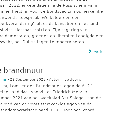
uari 2022, enkele dagen na de Russische inval in
aïne, hield hij voor de Bondsdag zijn opmerkelijke
tenwende-toespraak. We beleefden een
dperkverandering’, aldus de kanselier en het land
t zich hiernaar schikken. Zijn regering van
aaldemocraten, groenen en liberalen kondigde een
swehr, het Duitse leger, te moderniseren.
Mehr
e brandmuur
umns
- 22 September 2023 - Autor: Inge Jooris
t mij komt er een Brandmauer tegen de AfD,"
elde kandidaat-voorzitter Friedrich Merz in
ember 2021 aan het weekblad Der Spiegel, aan de
avond van de voorzittersverkiezingen van de
stendemocratische partij CDU. Door het woord