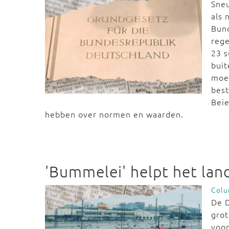
Sne
als 
Bun
rege
23 
buit
moet
best
Beie
hebben over normen en waarden.
'Bummelei' helpt het land
Col
De D
gro
voor