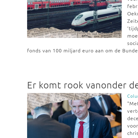
febr
Oekr
Zei
‘tij
moes
soci
fonds van 100 miljard euro aan om de Bunde
Er komt rook vanonder d
Col
"Me
vert
dec
voor
chri