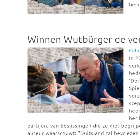
bes
Winnen Wutbürger de ver
Col
In 
verk
beda
‘Der
Spie
verz
scep
heef
het 
partijen, van beslissingen die ze niet begr
auteur waarschuwt: "Duitsland zal bevriezen