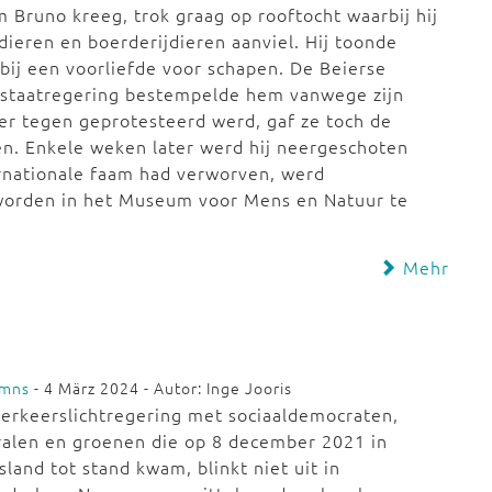
 Bruno kreeg, trok graag op rooftocht waarbij hij
dieren en boerderijdieren aanviel. Hij toonde
bij een voorliefde voor schapen. De Beierse
lstaatregering bestempelde hem vanwege zijn
er tegen geprotesteerd werd, gaf ze toch de
en. Enkele weken later werd hij neergeschoten
ernationale faam had verworven, werd
worden in het Museum voor Mens en Natuur te
Mehr
umns
- 4 März 2024 - Autor: Inge Jooris
erkeerslichtregering met sociaaldemocraten,
ralen en groenen die op 8 december 2021 in
sland tot stand kwam, blinkt niet uit in