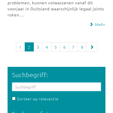
problemen, kunnen volwassenen vanaf dit
voorjaar in Duitsland waarschijnlijk legaal joints
roken.…
Mehr
1
2
3
4
5
6
7
8
Suchbegriff:
Sorteer op relevantie