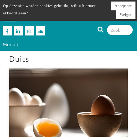
Op deze site worden cookies gebruikt, wilt u hiermee
Accepteer
akkoord gaan?
Weiger
Menu ↓
Duits