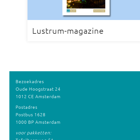
Lustrum-magazine
Bezoekadres
Oude Hoogstraat 24
1012 CE Amsterdam
Postadres
Postbus 1628
1000 BP Amsterdam
voor pakketten: