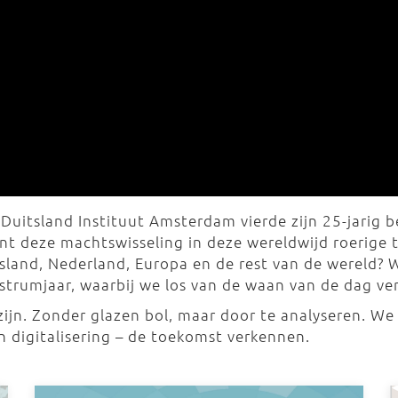
 Duitsland Instituut Amsterdam vierde zijn 25-jarig 
ent deze machtswisseling in deze wereldwijd roerige 
itsland, Nederland, Europa en de rest van de werel
strumjaar, waarbij we los van de waan van de dag ver
zijn. Zonder glazen bol, maar door te analyseren. We
n digitalisering – de toekomst verkennen.