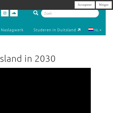
Accepteer
Weiger
Naslagwerk
Studeren in Duitsland
NL
tsland in 2030