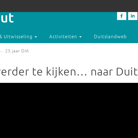
& Uitwisseling
Activiteiten
Duitslandweb
25 jaar DIA
 verder te kijken… naar Dui