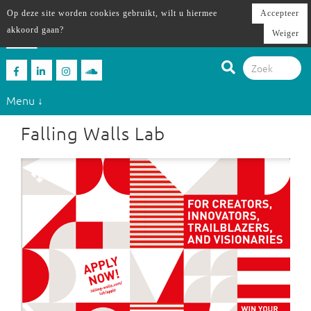
Op deze site worden cookies gebruikt, wilt u hiermee
Accepteer
akkoord gaan?
Weiger
Menu ↓
Falling Walls Lab