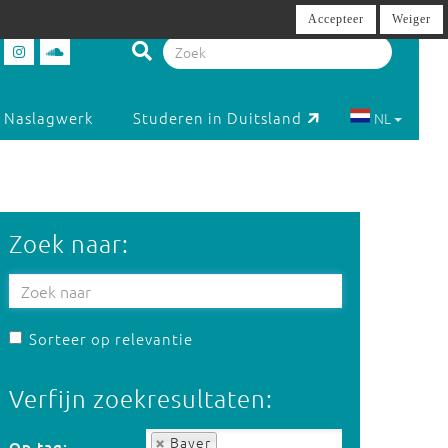
Accepteer
Weiger
Naslagwerk
Studeren in Duitsland
NL
Zoek naar:
Sorteer op relevantie
Verfijn zoekresultaten:
Op tag:
Bayer
Op tag: