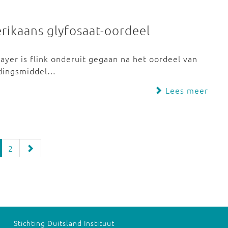
rikaans glyfosaat-oordeel
yer is flink onderuit gegaan na het oordeel van
jdingsmiddel…
Lees meer
2
Stichting Duitsland Instituut