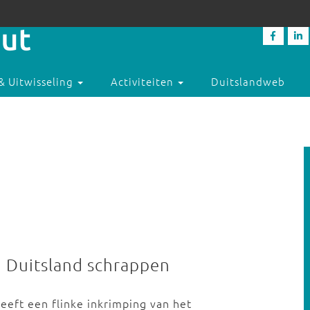
& Uitwisseling
Activiteiten
Duitslandweb
in Duitsland schrappen
eeft een flinke inkrimping van het