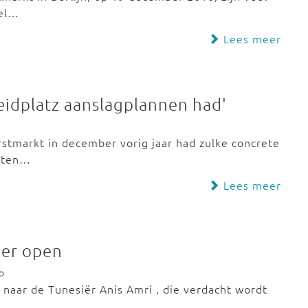
eel…
Lees meer
heidplatz aanslagplannen had'
rstmarkt in december vorig jaar had zulke concrete
oeten…
Lees meer
eer open
b
n naar de Tunesiër Anis Amri , die verdacht wordt