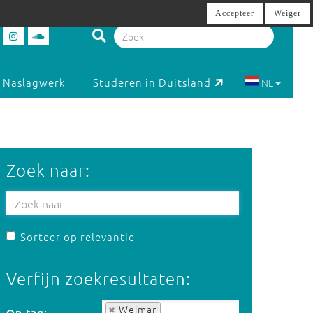
Accepteer
Weiger
Naslagwerk
Studeren in Duitsland
NL
Zoek naar:
Sorteer op relevantie
Verfijn zoekresultaten:
Op tag:
Weimar
Op tag: