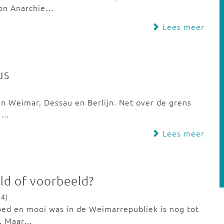
von Anarchie…
Lees meer
us
 in Weimar, Dessau en Berlijn. Net over de grens
ke…
Lees meer
ld of voorbeeld?
24)
oed en mooi was in de Weimarrepubliek is nog tot
n. Maar…