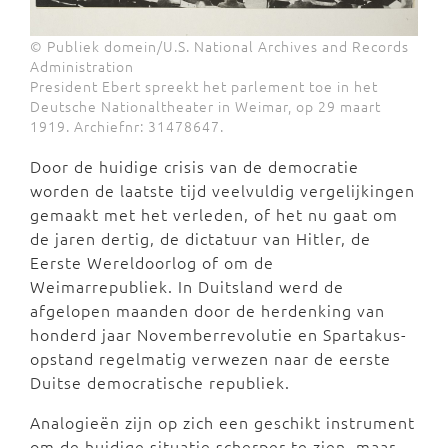
© Publiek domein/U.S. National Archives and Records
Administration
President Ebert spreekt het parlement toe in het
Deutsche Nationaltheater in Weimar, op 29 maart
1919. Archiefnr: 31478647.
Door de huidige crisis van de democratie
worden de laatste tijd veelvuldig vergelijkingen
gemaakt met het verleden, of het nu gaat om
de jaren dertig, de dictatuur van Hitler, de
Eerste Wereldoorlog of om de
Weimarrepubliek. In Duitsland werd de
afgelopen maanden door de herdenking van
honderd jaar Novemberrevolutie en Spartakus-
opstand regelmatig verwezen naar de eerste
Duitse democratische republiek.
Analogieën zijn op zich een geschikt instrument
om de huidige situatie scherper te zien, maar