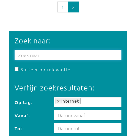
1
2
Zoek naar:
Sorteer op relevantie
Verfijn zoekresultaten:
Op tag:
internet
Op tag:
Vanaf:
Tot: