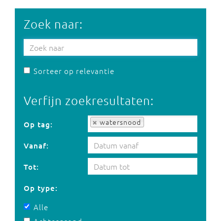
Zoek naar:
Sorteer op relevantie
Verfijn zoekresultaten:
Op tag:
watersnood
Op tag:
Vanaf:
Tot:
Op type:
Alle